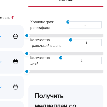
имость
Хронометраж
?
ролика(сек)
Количество
?
трансляций в день
Количество
?
дней
Получить
медиаплан со