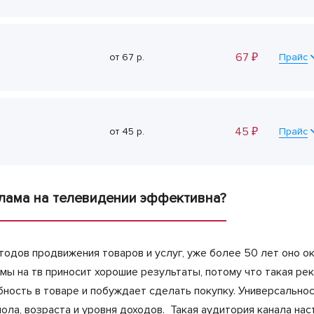
67
₽
от
67
р.
Прайс
45
₽
от
45
р.
Прайс
клама на телевидении эффективна?
одов продвижения товаров и услуг, уже более 50 лет оно о
ы на тв приносит хорошие результаты, потому что такая ре
бность в товаре и побуждает сделать покупку. Универсальн
 пола, возраста и уровня доходов. Такая аудитория канала н