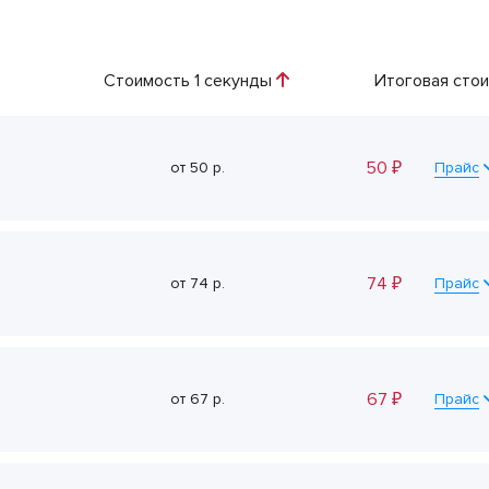
Стоимость 1 секунды
Итоговая сто
50
₽
от
50
р.
Прайс
74
₽
от
74
р.
Прайс
67
₽
от
67
р.
Прайс